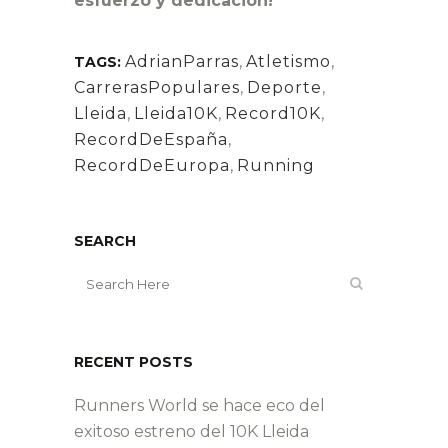
esfuerzo y dedicación!
AdrianParras
,
Atletismo
,
TAGS:
CarrerasPopulares
,
Deporte
,
Lleida
,
Lleida10K
,
Record10K
,
RecordDeEspaña
,
RecordDeEuropa
,
Running
SEARCH
RECENT POSTS
Runners World se hace eco del
exitoso estreno del 10K Lleida