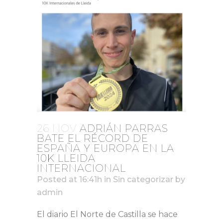
26 NOV
ADRIÁN PARRAS
BATE EL RÉCORD DE
ESPAÑA Y EUROPA EN LA
10K LLEIDA
INTERNACIONAL
Posted at 16:41h
in
Sin categorizar
by
admin
El diario El Norte de Castilla se hace