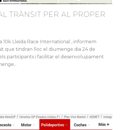
AL TRÀNSIT PER AL PROPER
a 10k Lleida Race International , informem
nsit que tindran lloc el diumenge dia 24 de
s participants i facilitar el desenvolupament
menge...