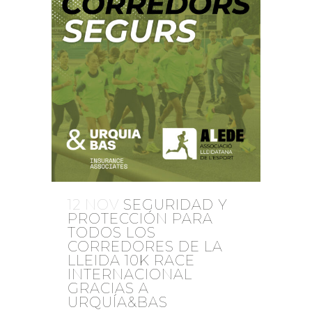
12 NOV
SEGURIDAD Y
PROTECCIÓN PARA
TODOS LOS
CORREDORES DE LA
LLEIDA 10K RACE
INTERNACIONAL
GRACIAS A
URQUÍA&BAS