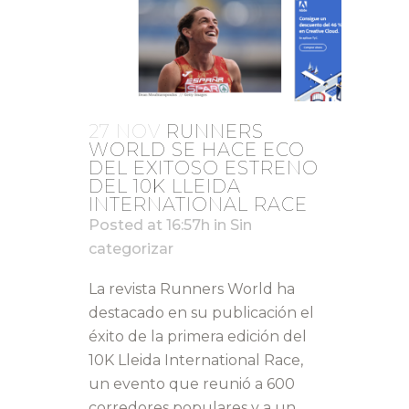
27 NOV
RUNNERS
WORLD SE HACE ECO
DEL EXITOSO ESTRENO
DEL 10K LLEIDA
INTERNATIONAL RACE
Posted at 16:57h
in
Sin
categorizar
La revista Runners World ha
destacado en su publicación el
éxito de la primera edición del
10K Lleida International Race,
un evento que reunió a 600
corredores populares y a un