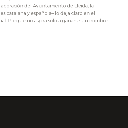
laboración del Ayuntamiento de Lleida, la
es catalana y española– lo deja claro en el
onal. Porque no aspira solo a ganarse un nombre