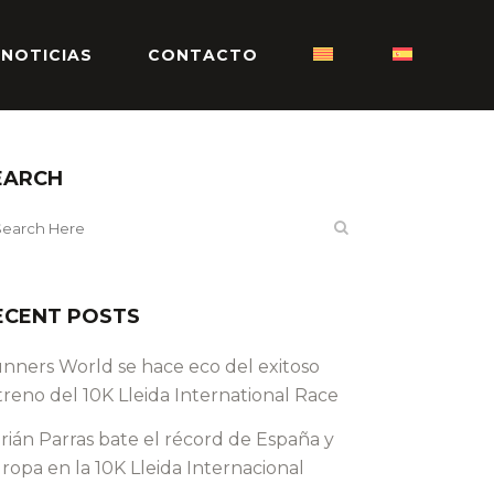
NOTICIAS
CONTACTO
EARCH
ECENT POSTS
nners World se hace eco del exitoso
treno del 10K Lleida International Race
rián Parras bate el récord de España y
ropa en la 10K Lleida Internacional