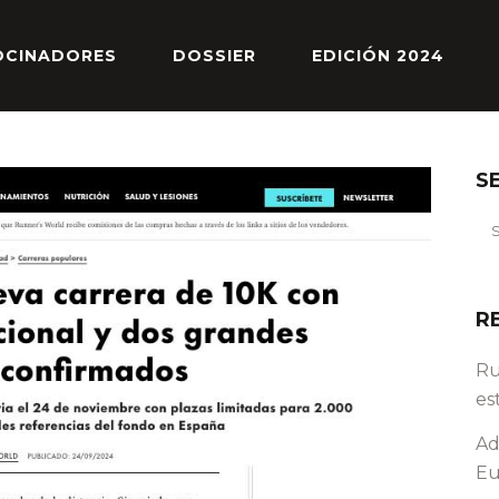
OCINADORES
DOSSIER
EDICIÓN 2024
S
R
Ru
es
Ad
Eu