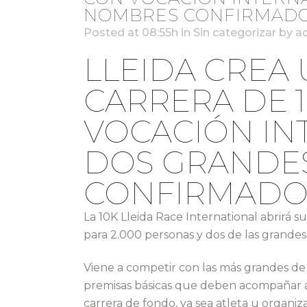
NOMBRES CONFIRMAD
Posted at 08:55h
in
Sin categorizar
by
a
LLEIDA CREA
CARRERA DE 
VOCACIÓN IN
DOS GRANDE
CONFIRMADO
La 10K Lleida Race International abrirá s
para 2.000 personas y dos de las grande
Viene a competir con las más grandes de 
premisas básicas que deben acompañar a
carrera de fondo, ya sea atleta u organiza